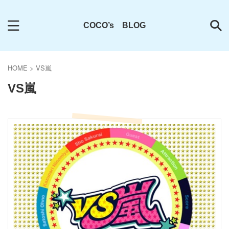
COCO’s BLOG
HOME
>
VS嵐
VS嵐