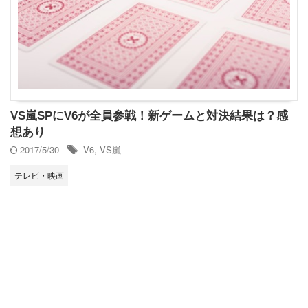
VS嵐SPにV6が全員参戦！新ゲームと対決結果は？感
想あり
2017/5/30
V6
,
VS嵐
テレビ・映画