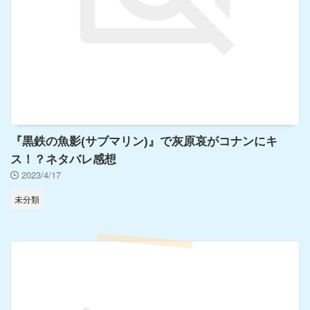
『黒鉄の魚影(サブマリン)』で灰原哀がコナンにキ
ス！？ネタバレ感想
2023/4/17
未分類