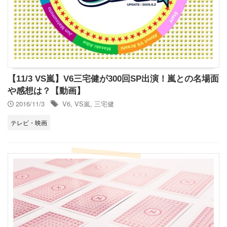
【11/3 VS嵐】V6三宅健が300回SP出演！嵐との名場面
や感想は？【動画】
2016/11/3
V6
,
VS嵐
,
三宅健
テレビ・映画