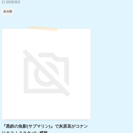
2026/8/2
未分類
『黒鉄の魚影(サブマリン)』で灰原哀がコナン