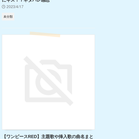
にキス！？ネタバレ感想
2023/4/17
未分類
【ワンピースRED】主題歌や挿入歌の曲名まと