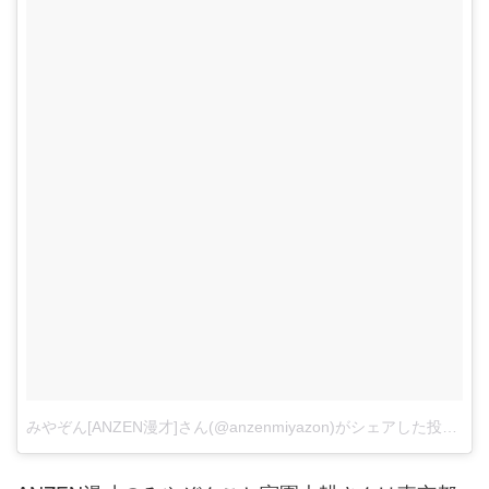
みやぞん[ANZEN漫才]さん(@anzenmiyazon)がシェアした投稿
-
2