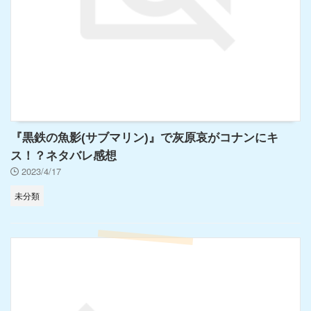
『黒鉄の魚影(サブマリン)』で灰原哀がコナンにキ
ス！？ネタバレ感想
2023/4/17
未分類