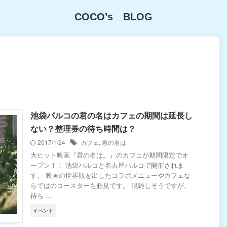
COCO’s BLOG
池袋パルコの君の名はカフェの期間は延長し
ない？整理券の待ち時間は？
2017/1/24
カフェ
,
君の名は
大ヒット映画『君の名は。』のカフェが期間限定でオ
ープン！！ 池袋パルコと名古屋パルコで開催されま
す。 映画の世界観を出したコラボメニューやカフェな
らではのコースターも必見です。 混雑しそうですが、
待ち ...
イベント