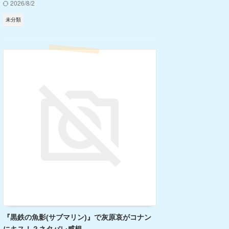
2026/8/2
未分類
『黒鉄の魚影(サブマリン)』で灰原哀がコナン