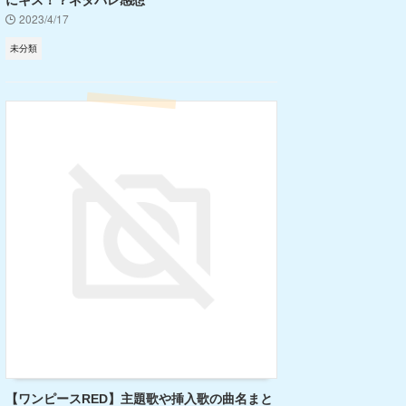
にキス！？ネタバレ感想
2023/4/17
未分類
【ワンピースRED】主題歌や挿入歌の曲名まと