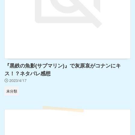
『黒鉄の魚影(サブマリン)』で灰原哀がコナンにキ
ス！？ネタバレ感想
2023/4/17
未分類