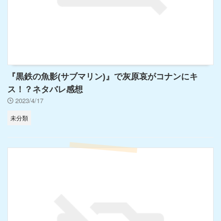
『黒鉄の魚影(サブマリン)』で灰原哀がコナンにキ
ス！？ネタバレ感想
2023/4/17
未分類