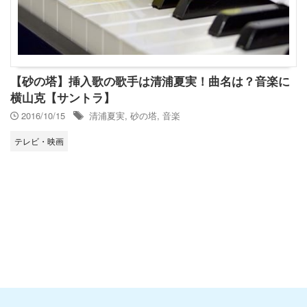
【砂の塔】挿入歌の歌手は清浦夏実！曲名は？音楽に
横山克【サントラ】
2016/10/15
清浦夏実
,
砂の塔
,
音楽
テレビ・映画