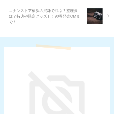
コナンストア横浜の混雑で並ぶ？整理券
は？特典や限定グッズも！90巻発売CMま
で！