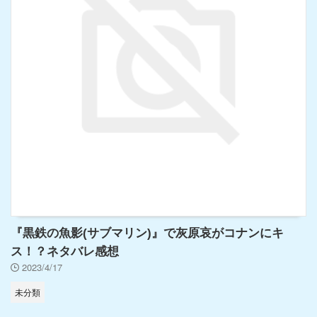
『黒鉄の魚影(サブマリン)』で灰原哀がコナンにキ
ス！？ネタバレ感想
2023/4/17
未分類