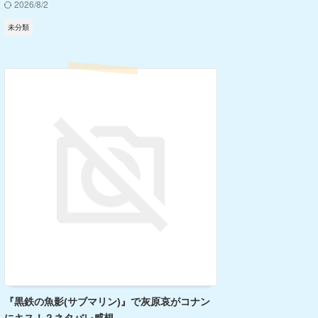
2026/8/2
未分類
『黒鉄の魚影(サブマリン)』で灰原哀がコナン