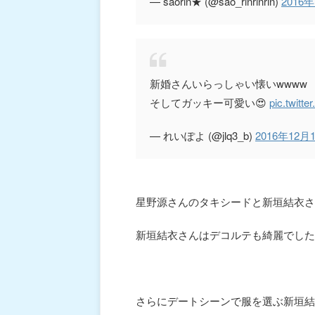
— saorin★ (@sao_rinrinrin)
2016
新婚さんいらっしゃい懐いwwww
そしてガッキー可愛い😍
pic.twitt
— れいぽよ (@jlq3_b)
2016年12月
星野源さんのタキシードと新垣結衣さ
新垣結衣さんはデコルテも綺麗でした
さらにデートシーンで服を選ぶ新垣結