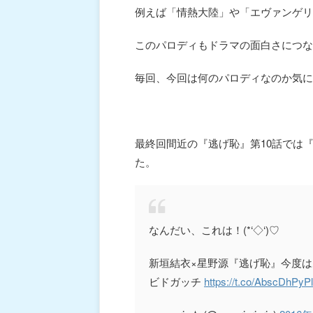
例えば「情熱大陸」や「エヴァンゲリ
このパロディもドラマの面白さにつな
毎回、今回は何のパロディなのか気に
最終回間近の『逃げ恥』第10話では
た。
なんだい、これは！(*‘◇‘)♡
新垣結衣×星野源『逃げ恥』今度はあの
ビドガッチ
https://t.co/AbscDhPyPl