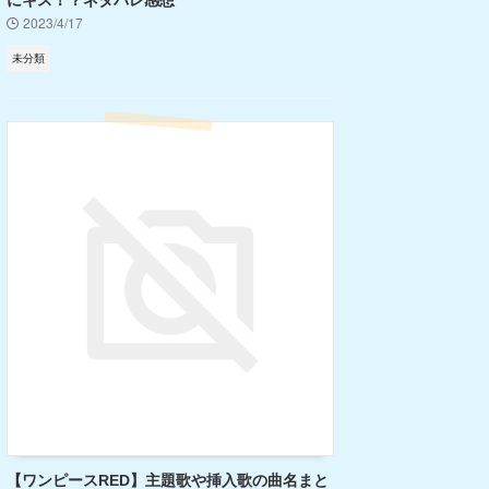
にキス！？ネタバレ感想
2023/4/17
未分類
【ワンピースRED】主題歌や挿入歌の曲名まと