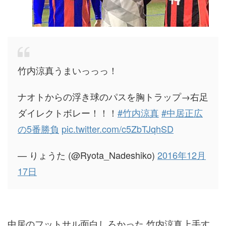
竹内涼真うまいっっっ！
ナオトからの浮き球のパスを胸トラップ→右足
ダイレクトボレー！！！
#竹内涼真
#中居正広
の5番勝負
pic.twitter.com/c5ZbTJqhSD
— りょうた (@Ryota_Nadeshiko)
2016年12月
17日
中居のフットサル面白しろかった 竹内涼真上手す