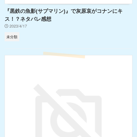
『黒鉄の魚影(サブマリン)』で灰原哀がコナンにキ
ス！？ネタバレ感想
2023/4/17
未分類