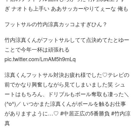
ぎ ナオトも上手い ああサッカーやりてぇーな 俺も
フットサルの竹内涼真カッコよすぎひん？
竹内涼真くんがフットサルしてて点決めてたとゆー
ことで今年一杯は頑張れる
pic.twitter.com/LmAM5h9mLq
涼真くんフットサル対決お疲れ様でした♡テレビの
前でかなり興奮しながら見てしまいました笑 シュ
ートはもちろん、ドリブルもボール奪取も凄った＼
(^o^)／ いつかまた涼真くんがボールを触るお仕事
がありますように…♡ #中居正広の5番勝負 #竹内涼
真