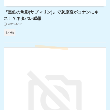
『黒鉄の魚影(サブマリン)』で灰原哀がコナンにキ
ス！？ネタバレ感想
2023/4/17
未分類