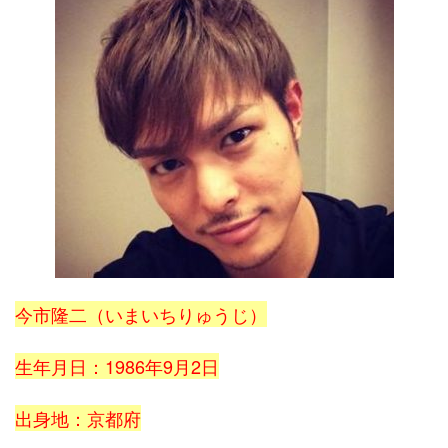
今市隆二（いまいちりゅうじ）
生年月日：1986年9月2日
出身地：京都府