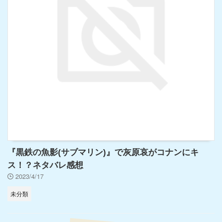
『黒鉄の魚影(サブマリン)』で灰原哀がコナンにキ
ス！？ネタバレ感想
2023/4/17
未分類