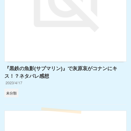
『黒鉄の魚影(サブマリン)』で灰原哀がコナンにキ
ス！？ネタバレ感想
2023/4/17
未分類