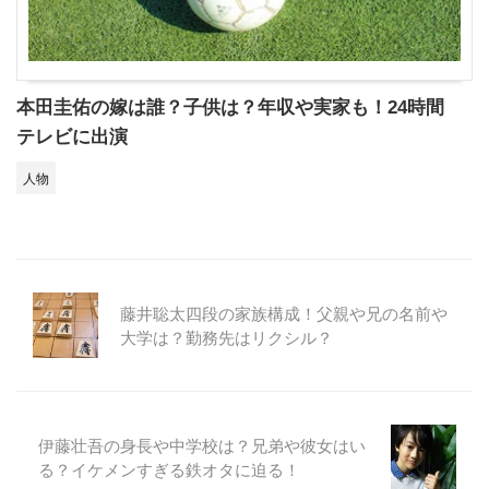
本田圭佑の嫁は誰？子供は？年収や実家も！24時間
テレビに出演
人物
藤井聡太四段の家族構成！父親や兄の名前や
大学は？勤務先はリクシル？
伊藤壮吾の身長や中学校は？兄弟や彼女はい
る？イケメンすぎる鉄オタに迫る！