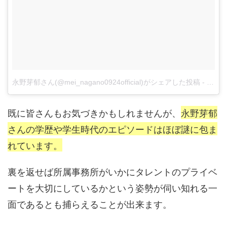
永野芽郁さん(@mei_nagano0924official)がシェアした投稿
-
12月 2
既に皆さんもお気づきかもしれませんが、
永野芽郁
さんの学歴や学生時代のエピソードはほぼ謎に包ま
れています。
裏を返せば所属事務所がいかにタレントのプライベ
ートを大切にしているかという姿勢が伺い知れる一
面であるとも捕らえることが出来ます。