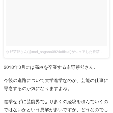
永野芽郁さん(@mei_nagano0924official)がシェアした投稿
-
11月 1
2018年3月には高校を卒業する永野芽郁さん。
今後の進路について大学進学なのか、芸能の仕事に
専念するのか気になりますよね。
進学せずに芸能界でより多くの経験を積んでいくの
ではないかという見解が多いですが、どうなのでし