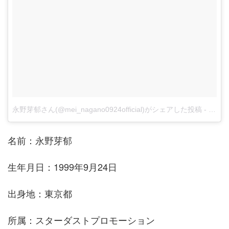
永野芽郁さん(@mei_nagano0924official)がシェアした投稿
-
2月 22
名前：永野芽郁
生年月日：1999年9月24日
出身地：東京都
所属：スターダストプロモーション