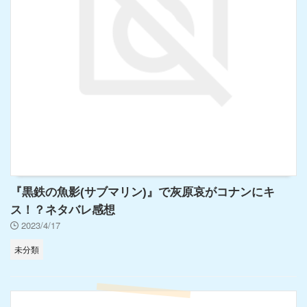
『黒鉄の魚影(サブマリン)』で灰原哀がコナンにキ
ス！？ネタバレ感想
2023/4/17
未分類