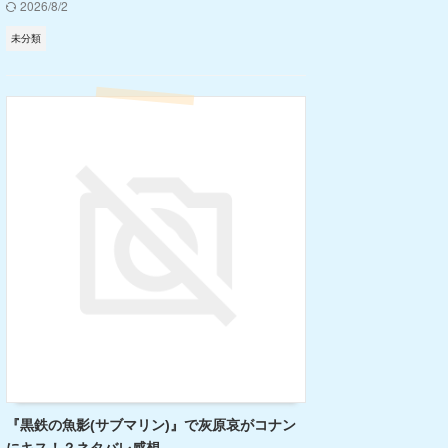
2026/8/2
未分類
『黒鉄の魚影(サブマリン)』で灰原哀がコナン