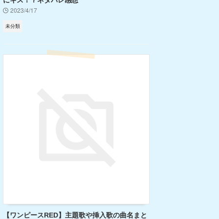
にキス！？ネタバレ感想
2023/4/17
未分類
【ワンピースRED】主題歌や挿入歌の曲名まと