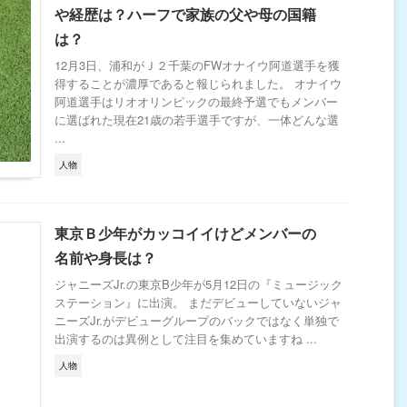
や経歴は？ハーフで家族の父や母の国籍
は？
12月3日、浦和がＪ２千葉のFWオナイウ阿道選手を獲
得することが濃厚であると報じられました。 オナイウ
阿道選手はリオオリンピックの最終予選でもメンバー
に選ばれた現在21歳の若手選手ですが、一体どんな選
...
人物
東京Ｂ少年がカッコイイけどメンバーの
名前や身長は？
ジャニーズJr.の東京B少年が5月12日の『ミュージック
ステーション』に出演。 まだデビューしていないジャ
ニーズJr.がデビューグループのバックではなく単独で
出演するのは異例として注目を集めていますね ...
人物