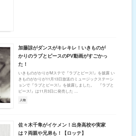
加藤諒がダンスがキレキレ！いきものが
かりのラブとピースのPV動画がすごかっ
た！
いきものがかりがМステで『ラブとピース!』を披露 い
きものがかりが11月13日放送のミュージックステーシ
ョンで『ラブとピース!』を披露しました。 『ラブと
ピース!』は11月3日に発売した ...
人物
佐々木千隼がイケメン！出身高校や実家
は？両親や兄弟も！【ロッテ】