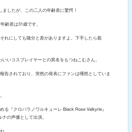
告しましたが、この二人の年齢差に驚愕！
で年齢差は31歳です。
それにしても随分と差がありますよ。下手したら親
わいいコスプレイヤーとの異名をもつねこむさん。
報告されており、突然の発表にファンは唖然としていま
。
ロバラノワルキューレ Black Rose Valkyrie』
宮ルナの声優として出演。
ね。