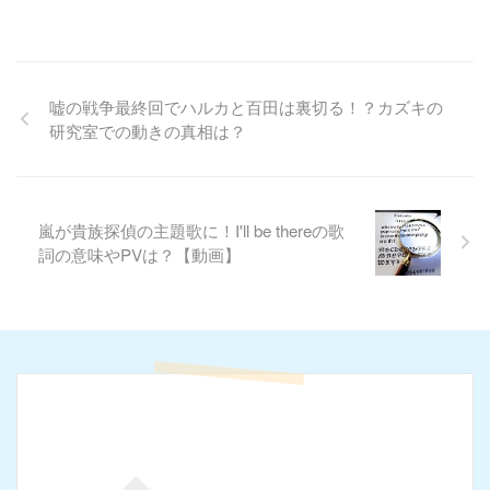
嘘の戦争最終回でハルカと百田は裏切る！？カズキの
研究室での動きの真相は？
嵐が貴族探偵の主題歌に！I'll be thereの歌
詞の意味やPVは？【動画】