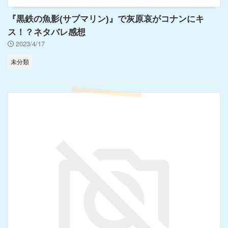
『黒鉄の魚影(サブマリン)』で灰原哀がコナンにキ
ス！？ネタバレ感想
2023/4/17
未分類