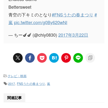
Bettersweet
青空の下キミのとなり
#FNSうたの春まつり
#
嵐
pic.twitter.com/g0By620wNI
— ちー🍆🍆 (@chiy0830)
2017年3月22日
-
テレビ・映画
-
2017
,
FNSうたの春まつり
,
嵐
関連記事