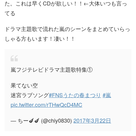
た。これは早くCDが欲しい！！←大体いつも言っ
てる
ドラマ主題歌で流れた嵐のシーンをまとめていらっ
しゃる方もいます！凄い！！
嵐フジテレビドラマ主題歌特集①
果てない空
迷宮ラブソング
#FNSうたの春まつり
#嵐
pic.twitter.com/rTHwQcD4MC
— ちー🍆🍆 (@chiy0830)
2017年3月22日