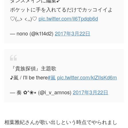
ダンスメインに編集♪
ポケットに手を入れてるだけでカッコイイよ
♡(,,> <,,)♡
pic.twitter.com/il6Tpdqb6d
— nono (@k1t4d2)
2017年3月22日
『貴族探偵』主題歌
♪嵐 / I'll be there
#嵐
pic.twitter.com/klZIIsKd6m
— 奏 ✿*❀٭ (@i_v_amnos)
2017年3月22日
相葉雅紀さんが歌い出しという時点でやられまし