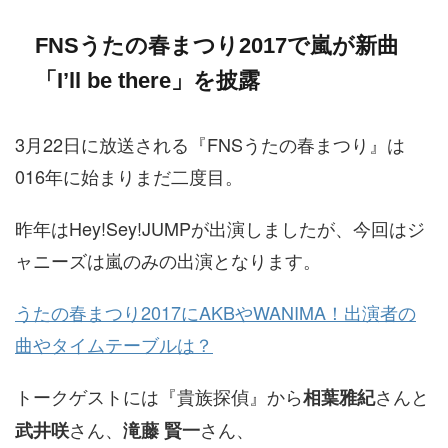
FNSうたの春まつり2017で嵐が新曲
「I’ll be there」を披露
3月22日に放送される『FNSうたの春まつり』は
016年に始まりまだ二度目。
昨年はHey!Sey!JUMPが出演しましたが、今回はジ
ャニーズは嵐のみの出演となります。
うたの春まつり2017にAKBやWANIMA！出演者の
曲やタイムテーブルは？
トークゲストには『貴族探偵』から
さんと
相葉雅紀
さん、
さん、
武井咲
滝藤 賢一