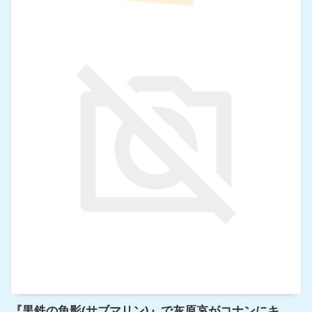
『黒鉄の魚影(サブマリン)』で灰原哀がコナンにキ