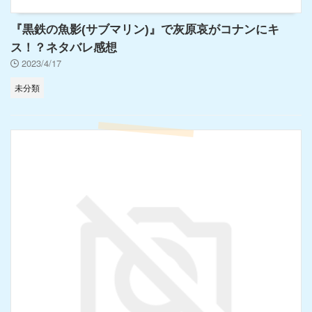
『黒鉄の魚影(サブマリン)』で灰原哀がコナンにキ
ス！？ネタバレ感想
2023/4/17
未分類