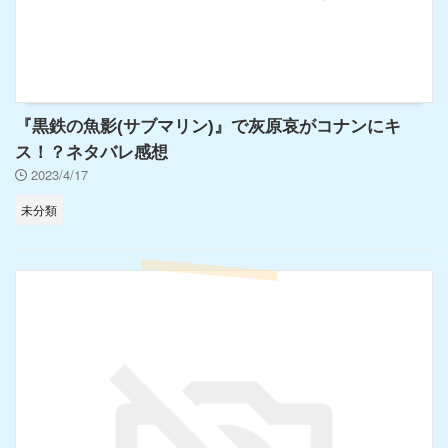
『黒鉄の魚影(サブマリン)』で灰原哀がコナンにキ
ス！？ネタバレ感想
2023/4/17
未分類