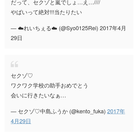
だって、セクゾと嵐でしょ…え…////
やばいって絶対!!!当たりたい
— ☁️れいちぇる☁️ (@Syo0125Rei) 2017年4月
29日
セクゾ♡
ワクワク学校の助手おめでとう
会いに行きたいなぁ…
— セクゾ♡中島ふうか (@kento_fuka)
2017年
4月29日