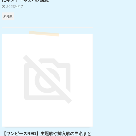
にキス！？ネタバレ感想
2023/4/17
未分類
【ワンピースRED】主題歌や挿入歌の曲名まと