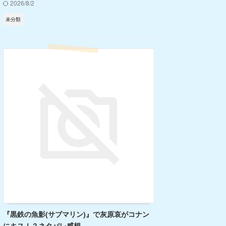
2026/8/2
未分類
『黒鉄の魚影(サブマリン)』で灰原哀がコナン