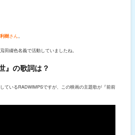
利樹
さん
。
刄田綴色名義で活動していましたね。
前世』の歌詞は？
しているRADWIMPSですが、この映画の主題歌が『前前