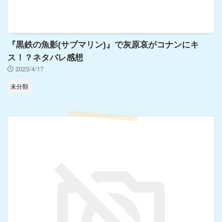
『黒鉄の魚影(サブマリン)』で灰原哀がコナンにキ
ス！？ネタバレ感想
2023/4/17
未分類