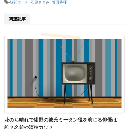
-
校閲ガール
,
石原さとみ
,
菅田将暉
関連記事
花のち晴れで紺野の彼氏ミータン役を演じる俳優は
誰？名前や演技力は？