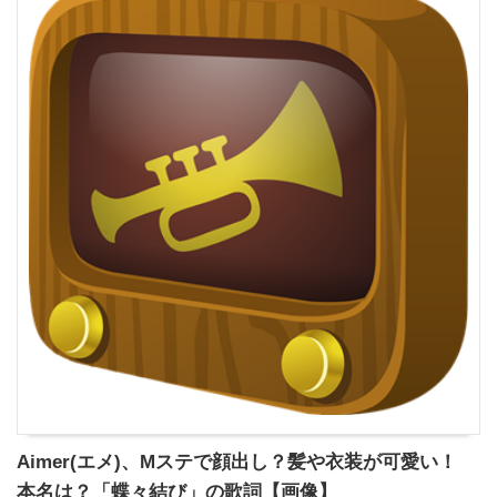
Aimer(エメ)、Mステで顔出し？髪や衣装が可愛い！
本名は？「蝶々結び」の歌詞【画像】