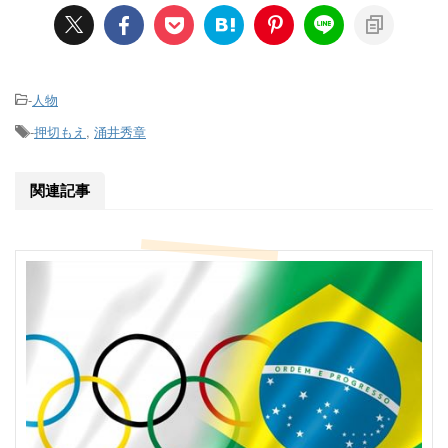
-
人物
-
押切もえ
,
涌井秀章
関連記事