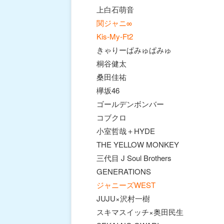
上白石萌音
関ジャニ∞
Kis‐My‐Ft2
きゃりーぱみゅぱみゅ
桐谷健太
桑田佳祐
欅坂46
ゴールデンボンバー
コブクロ
小室哲哉＋HYDE
THE YELLOW MONKEY
三代目 J Soul Brothers
GENERATIONS
ジャニーズWEST
JUJU×沢村一樹
スキマスイッチ×奥田民生