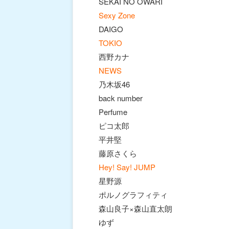
SEKAI NO OWARI
Sexy Zone
DAIGO
TOKIO
西野カナ
NEWS
乃木坂46
back number
Perfume
ピコ太郎
平井堅
藤原さくら
Hey! Say! JUMP
星野源
ポルノグラフィティ
森山良子×森山直太朗
ゆず