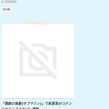
2026/8/2
未分類
『黒鉄の魚影(サブマリン)』で灰原哀がコナン