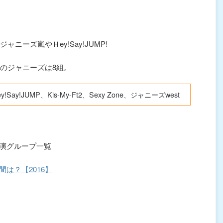
ニーズ嵐やＨey!Say!JUMP!
演のジャニーズは8組。
y!JUMP、Kis-My-Ft2、Sexy Zone、ジャニーズwest
演グループ一覧
は？【2016】