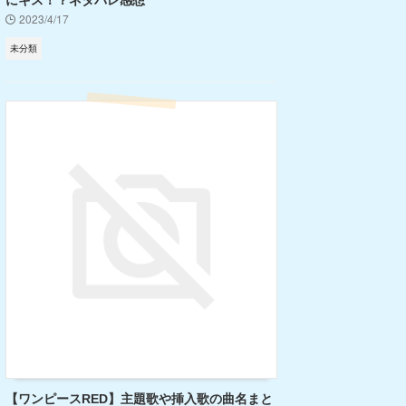
にキス！？ネタバレ感想
2023/4/17
未分類
【ワンピースRED】主題歌や挿入歌の曲名まと