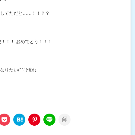
してただと……！！？？
だ！！！ おめでとう！！！
たい(*´-`)憧れ