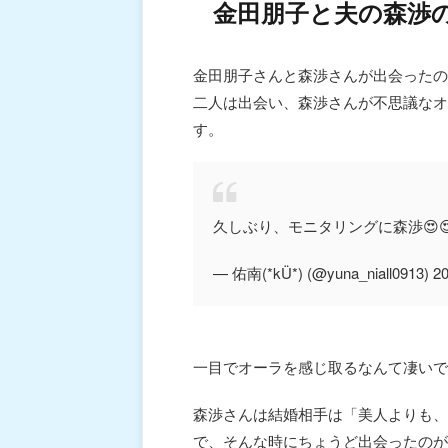
金田朋子と夫の森渉
金田朋子さんと森渉さんが出会ったの
二人は出会い、森渉さんが不思議なオ
す。
久しぶり、モニタリングに森渉😍
— 佑南(*kÜ*) (@yuna_niall0913)
一目でオーラを感じ取るなんて凄いで
森渉さんは結婚相手は「美人よりも、
で、そんな時にちょうど出会ったのが