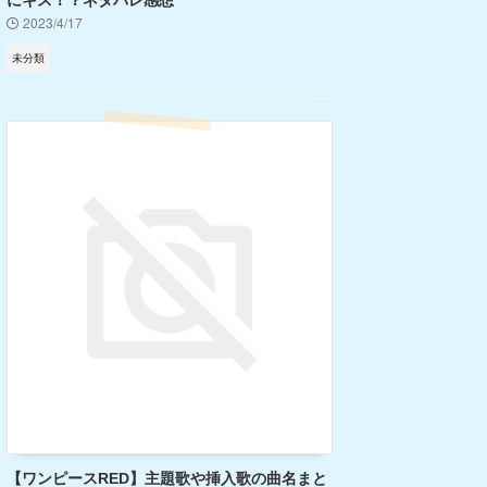
にキス！？ネタバレ感想
2023/4/17
未分類
【ワンピースRED】主題歌や挿入歌の曲名まと