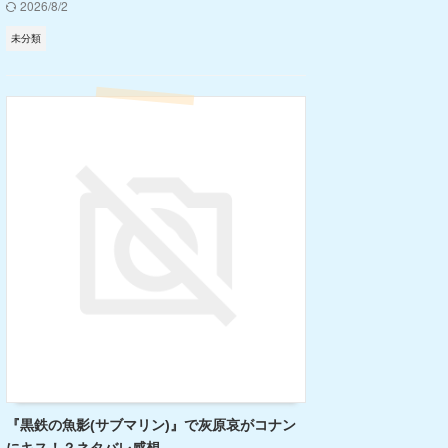
2026/8/2
未分類
『黒鉄の魚影(サブマリン)』で灰原哀がコナン