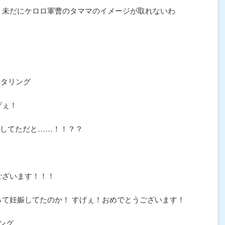
 未だにケロロ軍曹のタママのイメージが取れないわ
ニタリング
げぇ！
してただと……！！？？
ございます！！！
って妊娠してたのか！ すげぇ！おめでとうございます！
ング