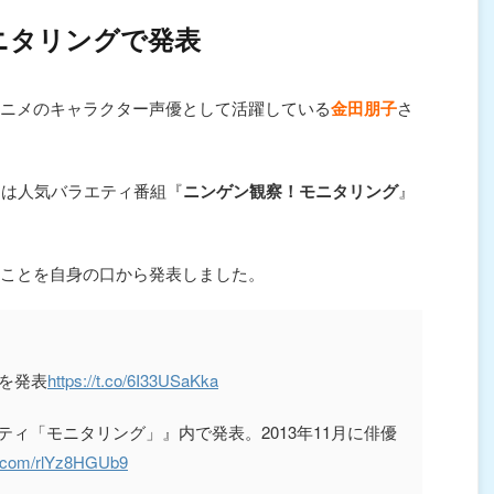
ニタリングで発表
ニメのキャラクター声優として活躍している
金田朋子
さ
には人気バラエティ番組『
ニンゲン観察！モニタリング
』
ことを自身の口から発表しました。
を発表
https://t.co/6I33USaKka
ティ「モニタリング」』内で発表。2013年11月に俳優
er.com/rlYz8HGUb9