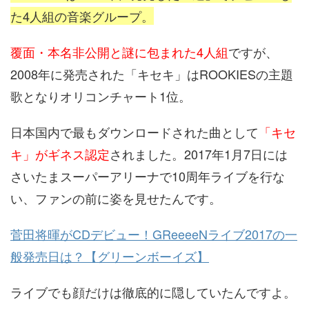
た4人組の音楽グループ。
覆面・本名非公開と謎に包まれた4人組
ですが、
2008年に発売された「キセキ」はROOKIESの主題
歌となりオリコンチャート1位。
日本国内で最もダウンロードされた曲として
「キセ
キ」がギネス認定
されました。2017年1月7日には
さいたまスーパーアリーナで10周年ライブを行な
い、ファンの前に姿を見せたんです。
菅田将暉がCDデビュー！GReeeeNライブ2017の一
般発売日は？【グリーンボーイズ】
ライブでも顔だけは徹底的に隠していたんですよ。